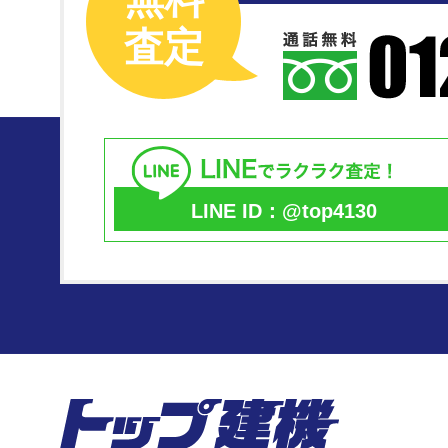
査定
LINE ID：@top4130