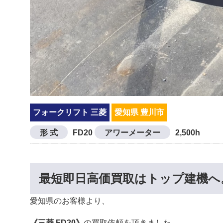
フォークリフト 三菱
愛知県 豊川市
形 式
FD20
アワーメーター
2,500h
最短即日高価買取はトップ建機へ
愛知県のお客様より、
《三菱 FD20》
の買取依頼を頂きました。