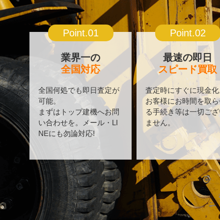
Point.01
Point.02
業界一の
最速の即日
全国対応
スピード買取
全国何処でも即日査定が
査定時にすぐに現金化
可能。
お客様にお時間を取ら
まずはトップ建機へお問
る手続き等は一切ござ
い合わせを。メール・LI
ません。
NEにも勿論対応!