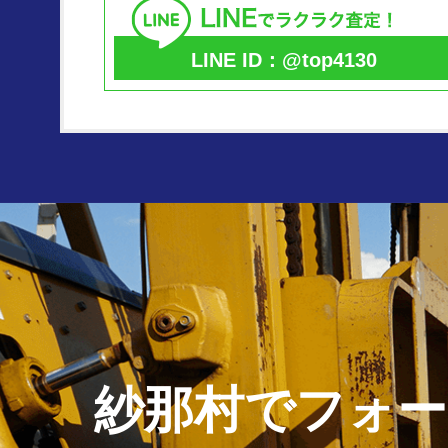
LINE ID：@top4130
紗那村で
フォー