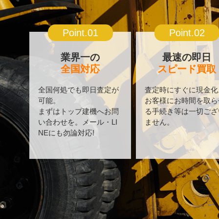
Point.01
Point.02
業界一の
最速の即日
全国対応
スピード買取
全国何処でも即日査定が
査定時にすぐに現金化
可能。
お客様にお時間を取ら
まずはトップ建機へお問
る手続き等は一切ござ
い合わせを。メール・LI
ません。
NEにも勿論対応!