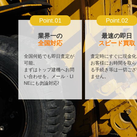
Point.01
Point.02
業界一の
最速の即日
全国対応
スピード買取
全国何処でも即日査定が
査定時にすぐに現金化
可能。
お客様にお時間を取ら
まずはトップ建機へお問
る手続き等は一切ござ
い合わせを。メール・LI
ません。
NEにも勿論対応!