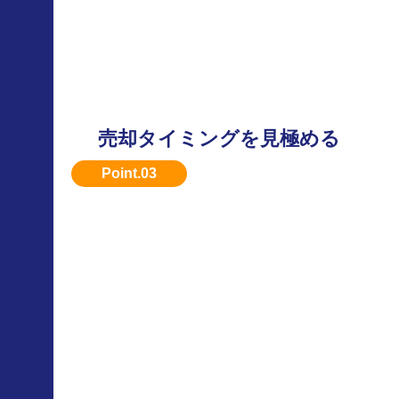
売却タイミングを見極める
繁忙期（春〜夏）は需要が高く、査定額も上が
トップ建機は年中高額買取。