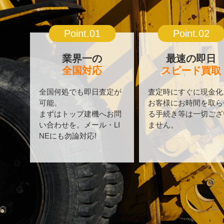
Point.01
Point.02
業界一の
最速の即日
全国対応
スピード買取
全国何処でも即日査定が
査定時にすぐに現金化
可能。
お客様にお時間を取ら
まずはトップ建機へお問
る手続き等は一切ござ
い合わせを。メール・LI
ません。
NEにも勿論対応!